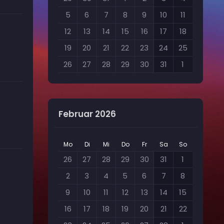
5
6
7
8
9
10
11
12
13
14
15
16
17
18
19
20
21
22
23
24
25
26
27
28
29
30
31
1
Februar 2026
Mo
Di
Mi
Do
Fr
Sa
So
26
27
28
29
30
31
1
2
3
4
5
6
7
8
9
10
11
12
13
14
15
16
17
18
19
20
21
22