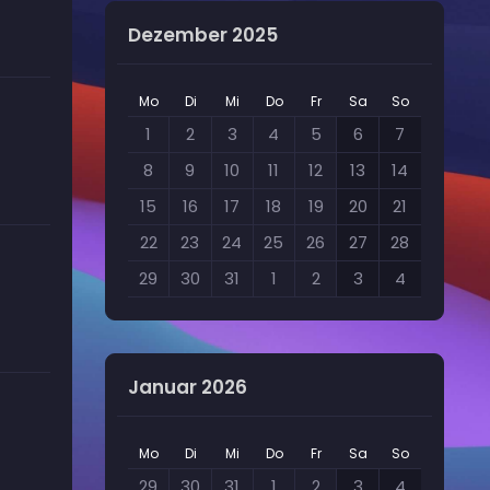
Dezember 2025
Mo
Di
Mi
Do
Fr
Sa
So
1
2
3
4
5
6
7
8
9
10
11
12
13
14
15
16
17
18
19
20
21
22
23
24
25
26
27
28
29
30
31
1
2
3
4
Januar 2026
Mo
Di
Mi
Do
Fr
Sa
So
29
30
31
1
2
3
4