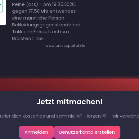
Polizei Peine vom
Peine (ots) - Am 19.05.2026,
20.05.2026: Zeugen
gegen 17.50 Uhr entwendet
nach Ladendiebstahl
eine männliche Person
gesucht
Bekleidungsgegenstände bei
Takko im Einkaufzentrum
Broistedt. Die…
www.presseportal.de
Jetzt mitmachen!
gistrier dich kostenlos und sammle AP-Herzen 💚 – wir verwande
Anmelden
Benutzerkonto erstellen