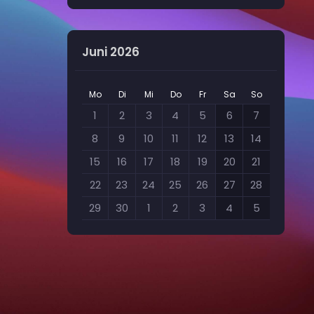
Juni 2026
Mo
Di
Mi
Do
Fr
Sa
So
1
2
3
4
5
6
7
8
9
10
11
12
13
14
15
16
17
18
19
20
21
22
23
24
25
26
27
28
29
30
1
2
3
4
5